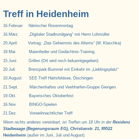
Treff in Heidenheim
16.Februar: Närrischer Rosenmontag
16.März: „Digitaler Stadtrundgang“ mit Herrn Lohmüller
20.April: Vortrag: „Das Geheimnis des Alterns“ (W. Klaschka)
18.Mai: Maienlieder und Gedächtnis-Training.
15.Juni: Grillen (Ort wird noch bekanntgegeben)
20.Juli: Brenzpark-Bummel mit Einkehr im „Lieblingsplatz“
10.August: SEE-Treff Härtsfeldsee, Dischingen
21.Sept. Märchenhaftes und Veehharfen-Gruppe Giengen.
19.Okt. Bayerisches Oktoberfest
16.Nov. BINGO-Spielen
21.Dez. Vorweihnachtlicher Treff
Wenn nichts anderes vereinbart, ist Treffen um 18 Uhr in der
Residenz
Stadtwaage (Begenungsraum EG), Christianstr. 21
, 89522
Heidenheim
(außer im Juni, Juli und August).