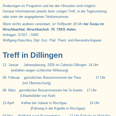
Änderungen im Programm und bei den Uhrzeiten sind möglich.
Genaue Informationen jeweils beim vorigen Treff, in der Tageszeitung,
oder unter der angegebenen Telefonnummer.
Wenn nichts anderes vereinbart, ist Treffpunkt 18 Uhr
bei Sonja im
Hirschbachtal, Hirschbachstr. 70, 73431 Aalen
.
Anfragen: 07327 – 5405
Wolfgang Klaschka, Dipl.-Soz. Päd. Theol. und Alexandra Argauer.
Treff in Dillingen
12. Januar Jahresplanung 2026 im Cafesito Dillingen 14 Uhr
(entfallen wegen schlechter Witterung)
09. Februar gemütliches Beisammensein bei Theo 17 Uhr
(mit Überraschung)
09. März gemütliches Beisammensein bei Sr.Anette 17 Uhr
(Urlaubsbilder von Karl)
13.April Kaffee bei Juliane in Rischgau 14 Uhr
(Führung in der Kapelle in Rischgau)
04.Mai Wallfahrt nach Buggenhofen 17 Uhr Einkehr im Maikäfer,